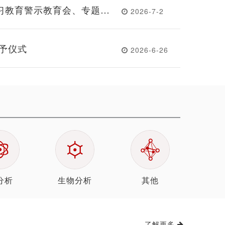
习教育警示教育会、专题党
2026-7-2
授予仪式
2026-6-26
分析
生物分析
其他
了解更多