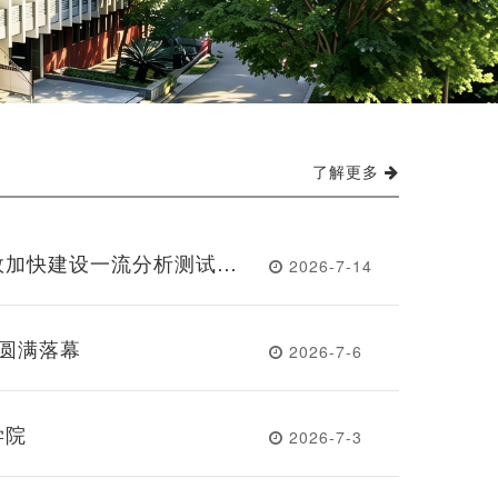
了解更多
效加快建设一流分析测试中
2026-7-14
届工代会第五次会议圆满召开
营圆满落幕
2026-7-6
学院
2026-7-3