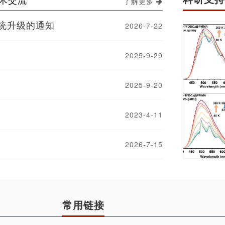
了解更多
统升级的通知
2026-7-22
2025-9-29
2025-9-20
2023-4-11
2026-7-15
常用链接