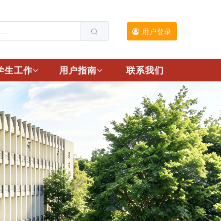
用户登录
学生工作
用户指南
联系我们