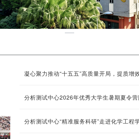
凝心聚力推动“十五五”高质量开局，提质增
心 ——分析测试中心第五届教代会暨第四
分析测试中心2026年优秀大学生暑期夏令
分析测试中心“精准服务科研”走进化学工程