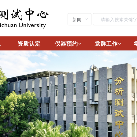
伍
资质认定
仪器预约
党群工作