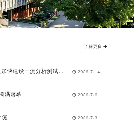
了解更多
效加快建设一流分析测试中
2026-7-14
届工代会第五次会议圆满召开
营圆满落幕
2026-7-6
学院
2026-7-3