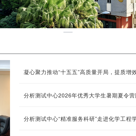
凝心聚力推动“十五五”高质量开局，提质增
心 ——分析测试中心第五届教代会暨第四
分析测试中心2026年优秀大学生暑期夏令
分析测试中心“精准服务科研”走进化学工程