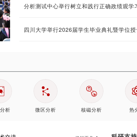
分析测试中心举行树立和践行正确政绩观学
课暨迎“七一”表彰大会
四川大学举行2026届学生毕业典礼暨学位
分析
微区分析
核磁分析
热
科研支持
术交流