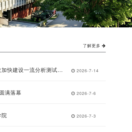
了解更多
效加快建设一流分析测试中
2026-7-14
届工代会第五次会议圆满召开
营圆满落幕
2026-7-6
学院
2026-7-3