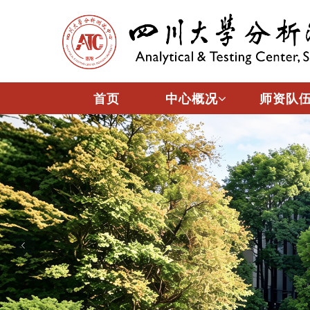
首页
中心概况
师资队