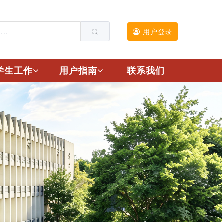
用户登录
学生工作
用户指南
联系我们