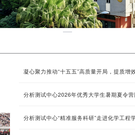
凝心聚力推动“十五五”高质量开局，提质增
心 ——分析测试中心第五届教代会暨第四
分析测试中心2026年优秀大学生暑期夏令
分析测试中心“精准服务科研”走进化学工程