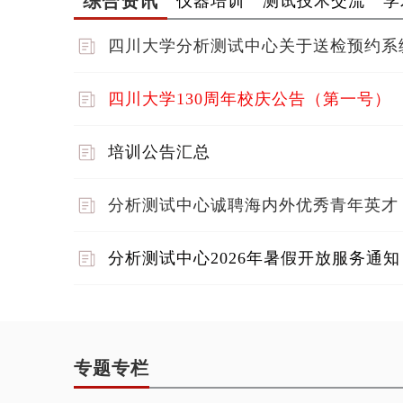
四川大学分析测试中心关于送检预约系
四川大学130周年校庆公告（第一号）
培训公告汇总
分析测试中心诚聘海内外优秀青年英才
分析测试中心2026年暑假开放服务通知
专题专栏