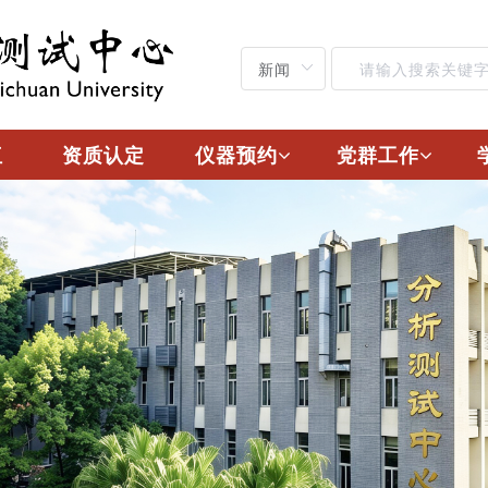
伍
资质认定
仪器预约
党群工作