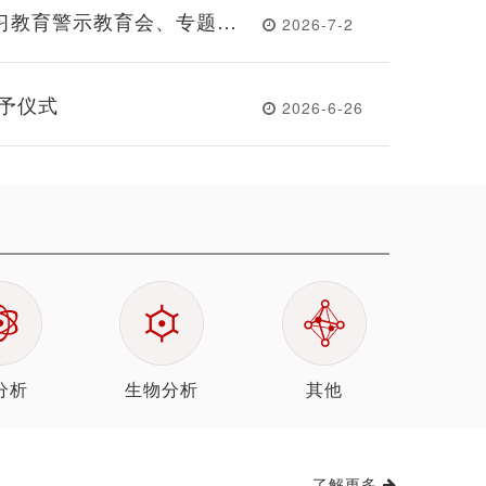
习教育警示教育会、专题党
2026-7-2
授予仪式
2026-6-26
分析
生物分析
其他
了解更多