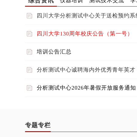
四川大学分析测试中心关于送检预约系
四川大学130周年校庆公告（第一号）
培训公告汇总
分析测试中心诚聘海内外优秀青年英才
分析测试中心2026年暑假开放服务通知
专题专栏