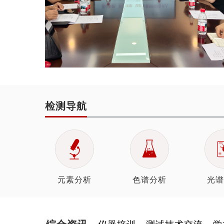
检测导航
元素分析
色谱分析
光谱
综合资讯
仪器培训
测试技术交流
学