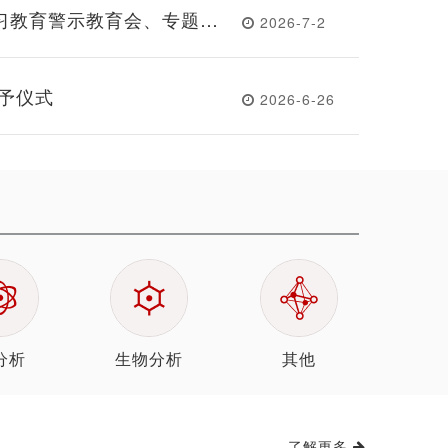
习教育警示教育会、专题党
2026-7-2
授予仪式
2026-6-26
分析
生物分析
其他
了解更多