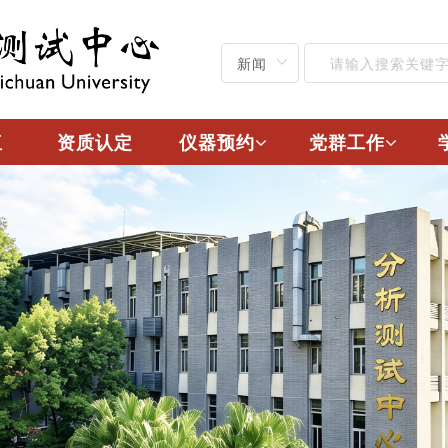
伍
资质认定
仪器预约
党群工作