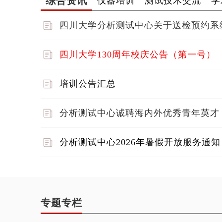
四川大学分析测试中心关于送检预约系
四川大学130周年校庆公告（第一号）
培训公告汇总
分析测试中心诚聘海内外优秀青年英才
分析测试中心2026年暑假开放服务通知
专题专栏