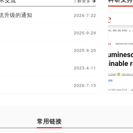
了解更多
统升级的通知
2026-7-22
2025-9-29
2025-9-20
2023-4-11
2026-7-15
常用链接