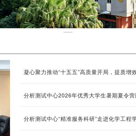
凝心聚力推动“十五五”高质量开局，提质增
心 ——分析测试中心第五届教代会暨第四
分析测试中心2026年优秀大学生暑期夏令
分析测试中心“精准服务科研”走进化学工程