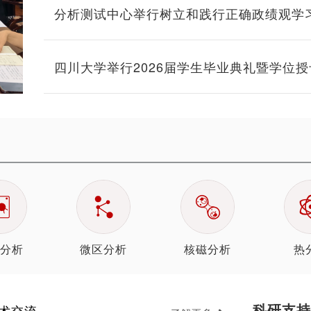
分析测试中心举行树立和践行正确政绩观学
课暨迎“七一”表彰大会
四川大学举行2026届学生毕业典礼暨学位
分析
微区分析
核磁分析
热
科研支持
术交流