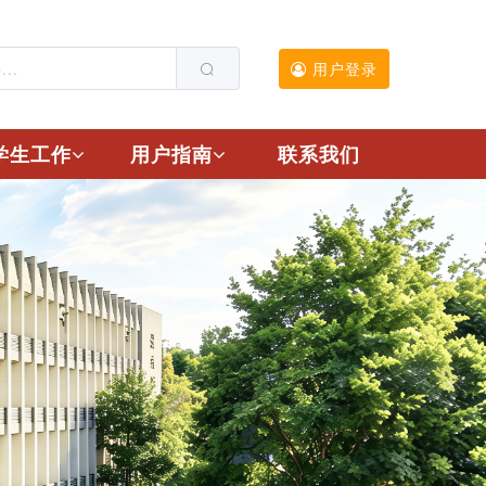
用户登录
学生工作
用户指南
联系我们