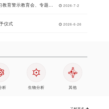
习教育警示教育会、专题党
2026-7-2
授予仪式
2026-6-26
分析
生物分析
其他
了解更多