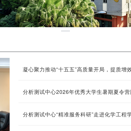
凝心聚力推动“十五五”高质量开局，提质增
心 ——分析测试中心第五届教代会暨第四
分析测试中心2026年优秀大学生暑期夏令
分析测试中心“精准服务科研”走进化学工程