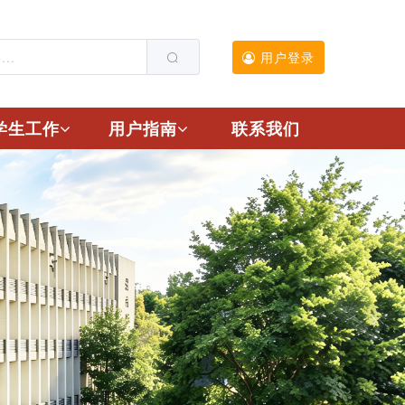
用户登录
学生工作
用户指南
联系我们