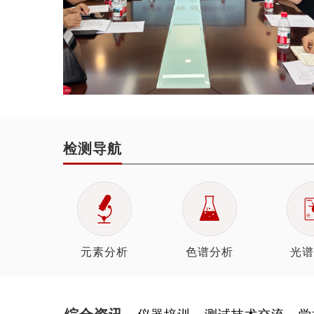
检测导航
元素分析
色谱分析
光谱
综合资讯
仪器培训
测试技术交流
学