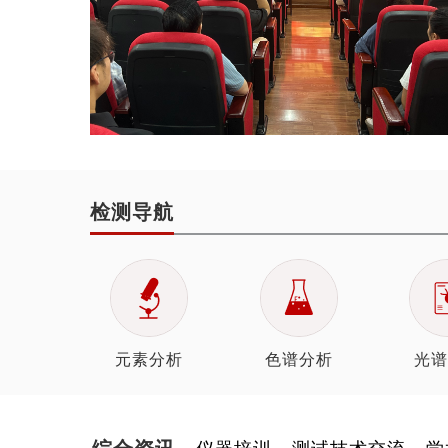
检测导航
元素分析
色谱分析
光谱
综合资讯
仪器培训
测试技术交流
学