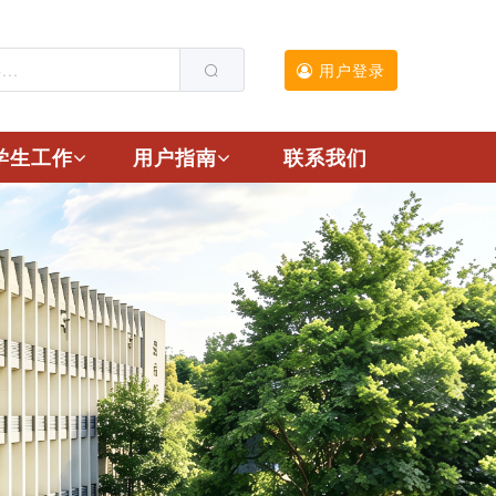
用户登录
学生工作
用户指南
联系我们