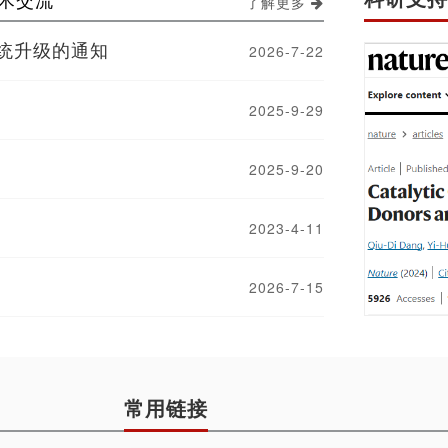
了解更多
统升级的通知
2026-7-22
2025-9-29
2025-9-20
2023-4-11
2026-7-15
常用链接